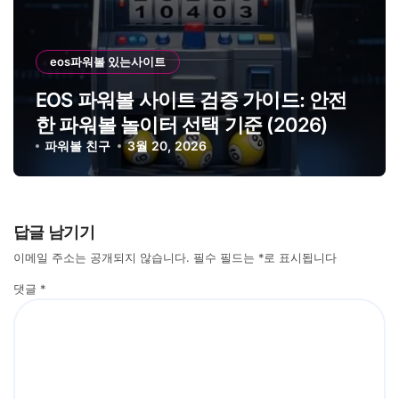
eos파워볼 있는사이트
EOS 파워볼 사이트 검증 가이드: 안전
한 파워볼 놀이터 선택 기준 (2026)
파워볼 친구
3월 20, 2026
답글 남기기
이메일 주소는 공개되지 않습니다.
필수 필드는
*
로 표시됩니다
댓글
*