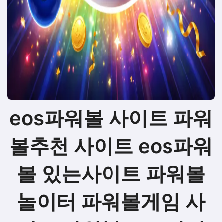
eos파워볼 사이트 파워
볼추천 사이트 eos파워
볼 있는사이트 파워볼
놀이터 파워볼게임 사