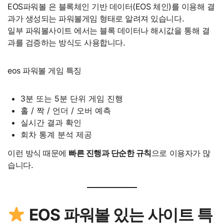
EOS파워볼 은 블록체인 기반 데이터(EOS 체인)를 이용해 결
과가 생성되는 파워볼게임 형태로 알려져 있습니다.
일부 파워볼사이트 에서는 블록 데이터나 해시값을 통해 결
과를 검증하는 방식도 사용합니다.
eos 파워볼 게임 특징
3분 또는 5분 단위 게임 진행
홀 / 짝 / 언더 / 오버 예측
실시간 결과 확인
회차 통계 분석 제공
이런 방식 때문에
빠른 진행과 단순한 규칙
으로 이용자가 많
습니다.
EOS 파워볼 있는 사이트 특