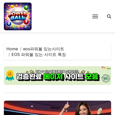
Skip
to
content
Home
eos파워볼 있는사이트
EOS 파워볼 있는 사이트 특징