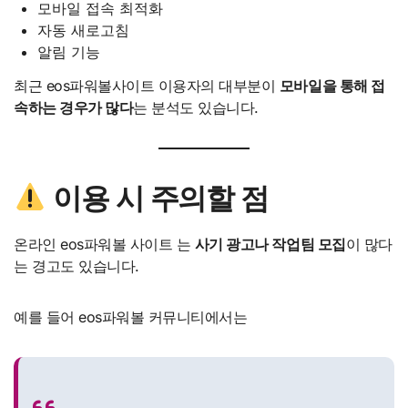
모바일 접속 최적화
자동 새로고침
알림 기능
최근 eos파워볼사이트 이용자의 대부분이
모바일을 통해 접
속하는 경우가 많다
는 분석도 있습니다.
이용 시 주의할 점
온라인 eos파워볼 사이트 는
사기 광고나 작업팀 모집
이 많다
는 경고도 있습니다.
예를 들어 eos파워볼 커뮤니티에서는